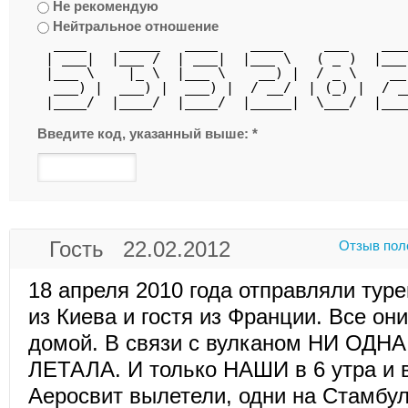
Не рекомендую
Нейтральное отношение
  ____    _____   ____    ____     ___    ___
 | ___|  |___ /  | ___|  |___ \   ( _ )  |___
 |___ \    |_ \  |___ \    __) |  / _ \    __
  ___) |  ___) |  ___) |  / __/  | (_) |  / _
 |____/  |____/  |____/  |_____|  \___/  |___
Введите код, указанный выше:
*
Гость 22.02.2012
Отзыв пол
18 апреля 2010 года отправляли тур
из Киева и гостя из Франции. Все они
домой. В связи с вулканом НИ ОД
ЛЕТАЛА. И только НАШИ в 6 утра и 
Аеросвит вылетели, одни на Стамбул