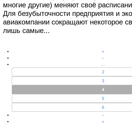
многие другие) меняют своё расписани
Для безубыточности предприятия и эк
авиакомпании сокращают некоторое св
лишь самые...
«
‹
…
2
3
4
5
6
›
»