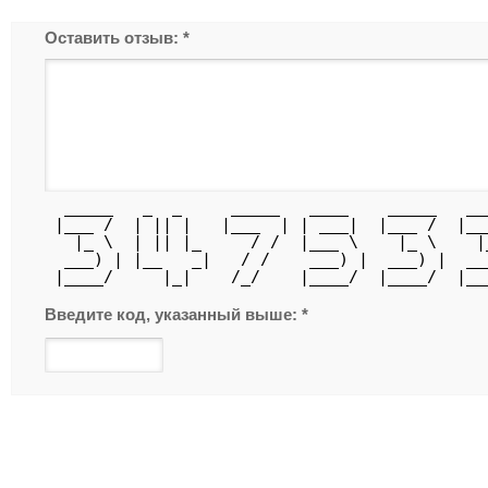
Оставить отзыв:
*
  _____   _  _     _____   ____    _____   __
 |___ /  | || |   |___  | | ___|  |___ /  |__
   |_ \  | || |_     / /  |___ \    |_ \    |
  ___) | |__   _|   / /    ___) |  ___) |  __
 |____/     |_|    /_/    |____/  |____/  |__
Введите код, указанный выше:
*