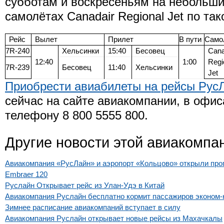
субботам и воскресеньям на небольш
самолётах Canadair Regional Jet по та
Рейс
Вылет
Прилет
В пути
Само
7R-240
Хельсинки
15:40
Бесовец
Cana
12:40
1:00
Regi
7R-239
Бесовец
11:40
Хельсинки
Jet
Приобрести авиабилеты на рейсы Рус
сейчас на сайте авиакомпании, в офис
телефону 8 800 5555 800.
Другие новости этой авиакомпа
Авиакомпания «РусЛайн» и аэропорт «Кольцово» открыли про
Embraer 120
Руслайн Открывает рейс из Улан-Удэ в Китай
Авиакомпания Руслайн бесплатно кормит пассажиров эконом-
Зимнее расписание авиакомпаний вступает в силу
Авиакомпания Руслайн открывает новые рейсы из Махачкалы