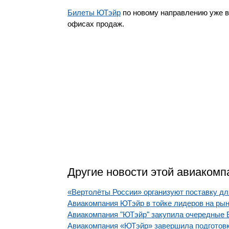
Билеты ЮТэйр
по новому направлению уже в 
офисах продаж.
Другие новости этой авиакомп
«Вертолёты России» организуют поставку дл
Авиакомпания ЮТэйр в тойке лидеров на рын
Авиакомпания "ЮТэйр" закупила очередные Boe
Авиакомпания «ЮТэйр» завершила подготовку