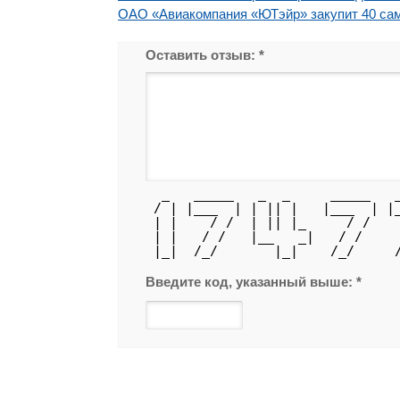
ОАО «Авиакомпания «ЮТэйр» закупит 40 сам
Оставить отзыв:
*
  _   _____   _  _     _____   
 / | |___  | | || |   |___  | |
 | |    / /  | || |_     / /   
 | |   / /   |__   _|   / /    
 |_|  /_/       |_|    /_/     
Введите код, указанный выше:
*