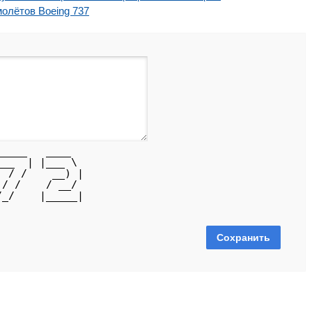
олётов Boeing 737
_____   ____  
___  | |___ \ 
  / /    __) |
 / /    / __/ 
/_/    |_____|