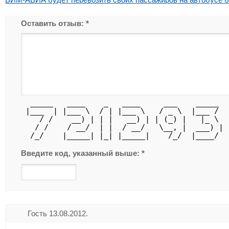
Оставить отзыв:
*
  _____   ____    _   ____     ___    _____ 
 |___  | |___ \  / | |___ \   / _ \  |___ / 
    / /    __) | | |   __) | | (_) |   |_ \ 
   / /    / __/  | |  / __/   \__, |  ___) |
  /_/    |_____| |_| |_____|    /_/  |____/ 
Введите код, указанный выше:
*
Гость 13.08.2012.