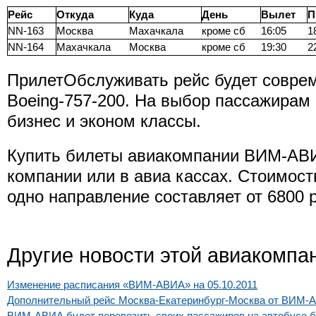
Рейс
Откуда
Куда
День
Вылет
П
NN-163
Москва
Махачкала
кроме сб
16:05
1
NN-164
Махачкала
Москва
кроме сб
19:30
2
ПрилетОбслуживать рейс будет совре
Boeing-757-200. На выбор пассажирам
бизнес и эконом классы.
Купить билеты авиакомпании ВИМ-АВИ
компании или в авиа кассах. Стоимост
одно направление составляет от 6800 
Другие новости этой авиакомпа
Изменение расписания «ВИМ-АВИА» на 05.10.2011
Дополнительный рейс Москва-Екатеринбург-Москва от ВИМ-
ВИМ-АВИА будет перевозить своих пассажиров на автобусе 