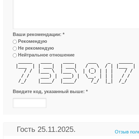
Ваши рекомендации:
*
Рекомендую
Не рекомендую
Нейтральное отношение
  _____   ____    ____     ___    _   _____ 
 |___  | | ___|  | ___|   / _ \  / | |___  |
    / /  |___ \  |___ \  | (_) | | |    / / 
   / /    ___) |  ___) |  \__, | | |   / /  
  /_/    |____/  |____/     /_/  |_|  /_/   
Введите код, указанный выше:
*
Гость 25.11.2025.
Отзыв пол