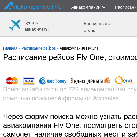
Авиакомпании
Расписани
Купить
Бронировать
авиабилеты
отель
Главная
»
Расписание рейсов
» Авиакомпания Fly One
Расписание рейсов Fly One, стоимо
Поиск авиабилетов по 728 авиакомпаниям осу
помощью поисковой формы от Aviasales
Через форму поиска можно узнать рас
авиакомпании Fly One, посмотреть сто
самолет, наличие свободных мест и за