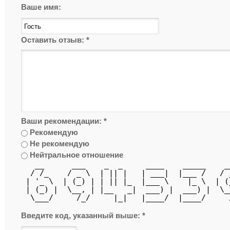
Ваше имя:
Оставить отзыв:
*
Ваши рекомендации:
*
Рекомендую
Не рекомендую
Нейтральное отношение
   __      ___    _  _     ____    _____    _
  / /_    / _ \  | || |   | ___|  |___ /   / 
 | '_ \  | (_) | | || |_  |___ \    |_ \  | (
 | (_) |  \__, | |__   _|  ___) |  ___) |  \_
  \___/     /_/     |_|   |____/  |____/     
Введите код, указанный выше:
*