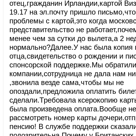
отец,гражданин Ирландии,картой Виза
19.17 на эл.почту пришло письмо,что
проблемы с картой,это когда москов
представительство не работает,поче
менее чем за сутки до вылета,а 2 н
нормально?Далее.У нас была копия 
отца,свидетельство о рождении и пи
спонсорской поддержке.Мы обратили
компании,сотрудница не дала нам н
,звонила везде сама,чтобы мы не
опоздали,предложила оплатить билет
сделали.Требовала ксерокопию карты
была произведена оплата.Вообще не
рассмотреть номер карты дочери,отп
пенсию! В службе поддержки сказали
подозрительна.Почему у Британских