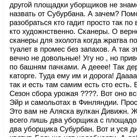
другой площадки уборщиков не знамо
назвать от Субурбана. А зачем? Пом
разобраться кто гадит просто так по 
кто художнственно. Сканеры. О верн
сканеры для эхолота когда жратва по
туалет в промес без запахов. А так 
вечно не довольные! Угу но , но при
по башням пачками. А дееее! Так де
каторге. Туда ему им и дорога! Дааа
так и есть там самим есть сто есть. 
Сезон сбора урожая ????. Вот оно вс
Эйр и самольотах в Финляндии. Прос
Это вам не Аляска вулкан Дивижн. Ж
всего лишь два уборщика с площадок
два уборщика Субурбан. Вот и уся д