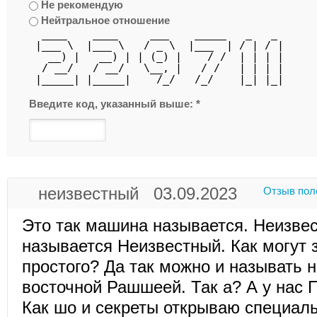
Не рекомендую
Нейтральное отношение
  ____    ____     ___    _____   _   _ 
 |___ \  |___ \   / _ \  |___  | / | / |
   __) |   __) | | (_) |    / /  | | | |
  / __/   / __/   \__, |   / /   | | | |
 |_____| |_____|    /_/   /_/    |_| |_|
Введите код, указанный выше:
*
неизвестный 03.09.2023
Отзыв пол
Это так машина называется. Неизвес
называется Неизвестный. Как могут 
простого? Да так можно и называть н
восточной Рашшеей. Так а? А у нас 
Как шо и секреты открываю специаль