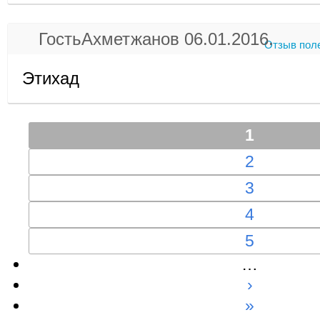
ГостьАхметжанов 06.01.2016.
Отзыв пол
Этихад
1
2
3
4
5
…
›
»