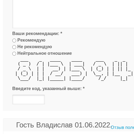
Ваши рекомендации:
*
Рекомендую
Не рекомендую
Нейтральное отношение
   ___    _   ____    ____     ___    _  _   
  ( _ )  / | |___ \  | ___|   / _ \  | || |  
  / _ \  | |   __) | |___ \  | (_) | | || |_ 
 | (_) | | |  / __/   ___) |  \__, | |__   _|
  \___/  |_| |_____| |____/     /_/     |_|  
Введите код, указанный выше:
*
Гость Владислав 01.06.2022.
Отзыв пол