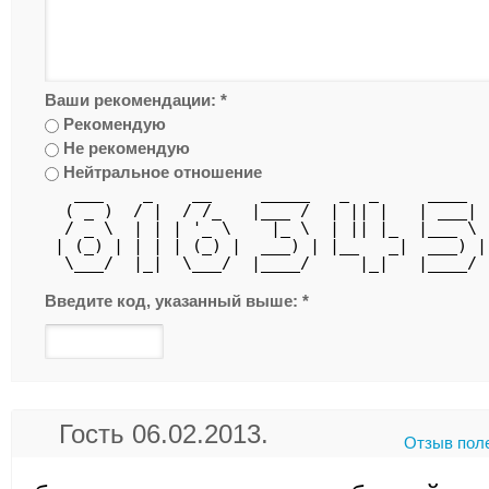
Ваши рекомендации:
*
Рекомендую
Не рекомендую
Нейтральное отношение
   ___    _    __     _____   _  _     ____  
  ( _ )  / |  / /_   |___ /  | || |   | ___| 
  / _ \  | | | '_ \    |_ \  | || |_  |___ \ 
 | (_) | | | | (_) |  ___) | |__   _|  ___) |
  \___/  |_|  \___/  |____/     |_|   |____/ 
Введите код, указанный выше:
*
Гость 06.02.2013.
Отзыв пол