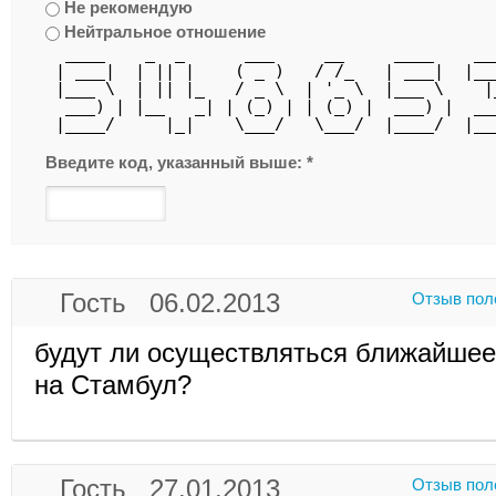
Не рекомендую
Нейтральное отношение
  ____    _  _      ___     __     ____    __
 | ___|  | || |    ( _ )   / /_   | ___|  |__
 |___ \  | || |_   / _ \  | '_ \  |___ \    |
  ___) | |__   _| | (_) | | (_) |  ___) |  __
 |____/     |_|    \___/   \___/  |____/  |__
Введите код, указанный выше:
*
Гость 06.02.2013
Отзыв пол
будут ли осуществляться ближайшее
на Стамбул?
Гость 27.01.2013
Отзыв пол