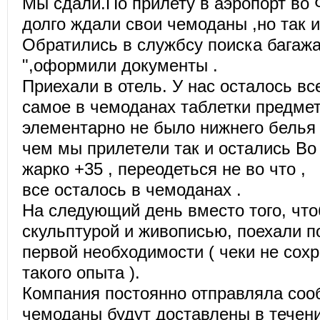
Мы сдали.По прилету в аэропорт во
долго ждали свои чемоданы ,но так 
Обратились в службсу поиска багажа
",оформили документы .
Приехали в отель. У нас осталось в
самое в чемоданах таблетки предме
элементарно не было нижнего белья 
чем мы прилетели так и остались В
жарко +35 , переодеться не во что ,
все осталось в чемоданах .
На следующий день вместо того, чт
скульптурой и живописью, поехали п
первой необходимости ( чеки не сох
такого опыта ).
Компания постоянно отправлялa соо
чемоданы будут доставлены в течени