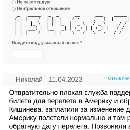
Не рекомендую
Нейтральное отношение
  _   _____   _  _      __      ___    _____ 
 / | |___ /  | || |    / /_    ( _ )  |___  |
 | |   |_ \  | || |_  | '_ \   / _ \     / / 
 | |  ___) | |__   _| | (_) | | (_) |   / /  
 |_| |____/     |_|    \___/   \___/   /_/   
Введите код, указанный выше:
*
Николай 11.04.2023
Отзыв пол
Отвратительно плохая служба подде
билета для перелета в Америку и об
Кишинева, заплатили за изменение д
Америку полетели нормально и там 
обратную дату перелета. Позвонили 