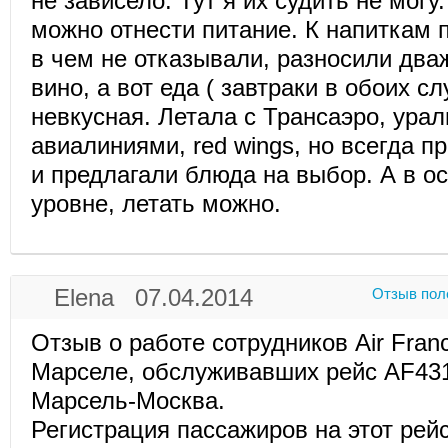
не зависело. Тут я их судить не могу
можно отнести питание. К напиткам п
в чем не отказывали, разносили дв
вино, а вот еда ( завтраки в обоих с
невкусная. Летала с Трансаэро, ура
авиалиниями, red wings, но всегда п
и предлагали блюда на выбор. А в о
уровне, летать можно.
Elena 07.04.2014
Отзыв пол
Отзыв о работе сотрудников Air Fran
Марселе, обслуживавших рейс AF431
Марсель-Москва.
Регистрация пассажиров на этот рей