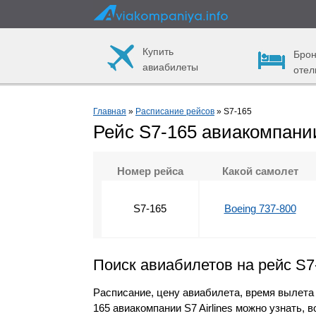
Купить
Брон
авиабилеты
отел
Главная
»
Расписание рейсов
» S7-165
Рейс S7-165 авиакомпании 
Номер рейса
Какой самолет
S7-165
Boeing 737-800
Поиск авиабилетов на рейс S7
Расписание, цену авиабилета, время вылета
165 авиакомпании S7 Airlines можно узнать,