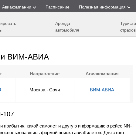
Авиакомпании
Расписание
Полезная информация
ировать
Аренда
Туристи
ь
автомобиля
страхов
нии ВИМ-АВИА
т
Направление
Авиакомпания
0
Москва - Сочи
ВИМ-АВИА
N-107
 и прибытия, какой самолет и другую информацию о рейсе NN-
воспользовавшись формой поиска авиабилетов. Для этого