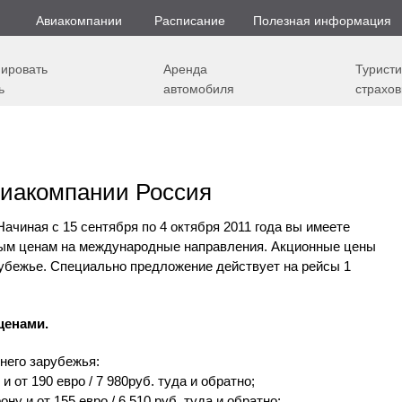
Авиакомпании
Расписание
Полезная информация
ировать
Аренда
Туристи
ь
автомобиля
страхов
виакомпании Россия
 Начиная с 15 сентября по 4 октября 2011 года вы имеете
ным ценам на международные направления. Акционные цены
убежье. Специально предложение действует на рейсы 1
ценами.
него зарубежья:
у и от 190 евро / 7 980руб. туда и обратно;
рону и от 155 евро / 6 510 руб. туда и обратно;