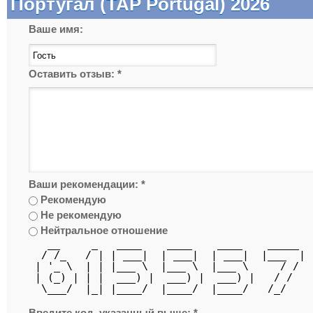
Португал (TAP Portugal) 2026
Ваше имя:
Оставить отзыв:
*
Ваши рекомендации:
*
Рекомендую
Не рекомендую
Нейтральное отношение
   __     _   ____    ____    ____    _____ 
  / /_   / | | ___|  | ___|  | ___|  |___  |
 | '_ \  | | |___ \  |___ \  |___ \     / / 
 | (_) | | |  ___) |  ___) |  ___) |   / /  
  \___/  |_| |____/  |____/  |____/   /_/   
Введите код, указанный выше:
*