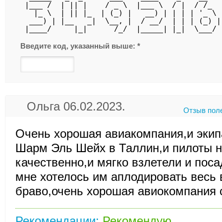
 |___ /  | || |    / _ \  |___ \  / |  / /_  
   |_ \  | || |_  | (_) |   __) | | | | '_ \ 
  ___) | |__   _|  \__, |  / __/  | | | (_) |
 |____/     |_|      /_/  |_____| |_|  \___/ 
Введите код, указанный выше:
*
Ольга 06.02.2023.
Отзыв пол
Очень хорошая авиакомпания,и экип
Шарм Эль Шейх в Таллин,и пилоты н
качественно,и мягко взлетели и поса
мне хотелось им аплодировать весь 
браво,очень хорошая авиокомпания 
Рекомендации:
Рекомендую