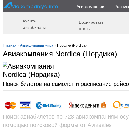
Авиакомпании
Распис
Купить
Бронировать
авиабилеты
отель
Главная
»
Авиакомпании мира
» Нордика (Nordica)
Авиакомпания Nordica (Нордика)
Поиск билетов на самолет и расписание рейс
Поиск авиабилетов по 728 авиакомпаниям осу
помощью поисковой формы от Aviasales