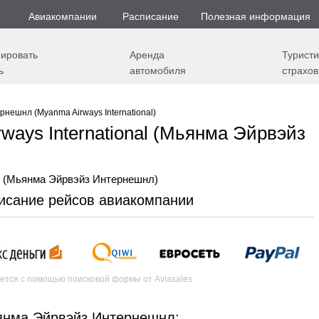
Авиакомпании
Расписание
Полезная информация
ировать
Аренда
Туристи
ь
автомобиля
страхов
нешнл (Myanma Airways International)
ays International (Мьянма Эйрвэйз
писание рейсов авиакомпании
ется с помощью поисковой формы от Aviasales
янма Эйрвэйз Интернешнл: