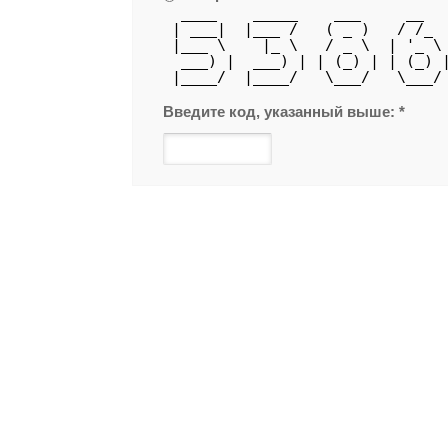
  ____    _____    ___     __  
 | ___|  |___ /   ( _ )   / /_ 
 |___ \    |_ \   / _ \  | '_ \
  ___) |  ___) | | (_) | | (_) 
 |____/  |____/   \___/   \___/
Введите код, указанный выше:
*