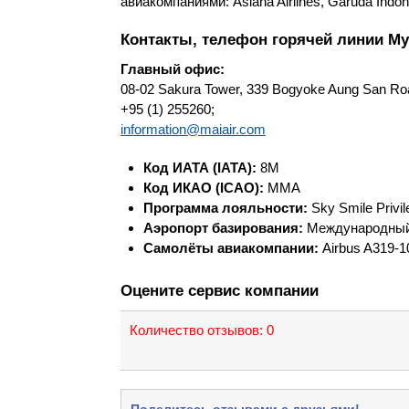
авиакомпаниями: Asiana Airlines, Garuda Indones
Контакты, телефон горячей линии Mya
Главный офис:
08-02 Sakura Tower, 339 Bogyoke Aung San Ro
+95 (1) 255260;
information@maiair.com
Код ИАТА (IATA):
8M
Код ИКАО (ICAO):
MMA
Программа лояльности:
Sky Smile Privi
Аэропорт базирования:
Международный
Самолёты авиакомпании:
Airbus A319-1
Оцените сервис компании
Количество отзывов:
0