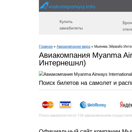
Купить
Брон
авиабилеты
отел
Главная
»
Авиакомпании мира
» Мьянма Эйрвэйз Интер
Авиакомпания Myanma Airw
Интернешнл)
Поиск билетов на самолет и рас
Поиск авиабилетов по 728 авиакомпаниям осуществля
Официальный сайт компании Мь