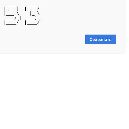
   ____    _____ 
  | ___|  |___ / 
  |___ \    |_ \ 
|  ___) |  ___) |
  |____/  |____/ 