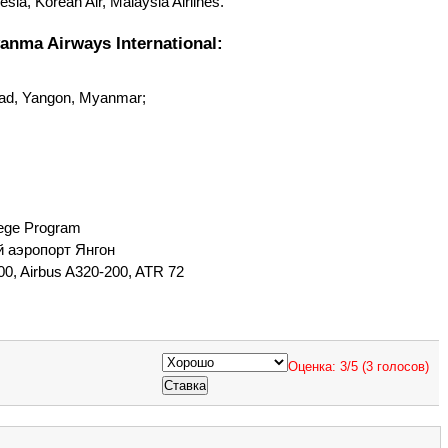
ia, Korean Air, Malaysia Airlines.
nma Airways International:
ad, Yangon, Myanmar;
lege Program
 аэропорт Янгон
00, Airbus A320-200, ATR 72
Оценка:
3
/
5
(
3
голосов)