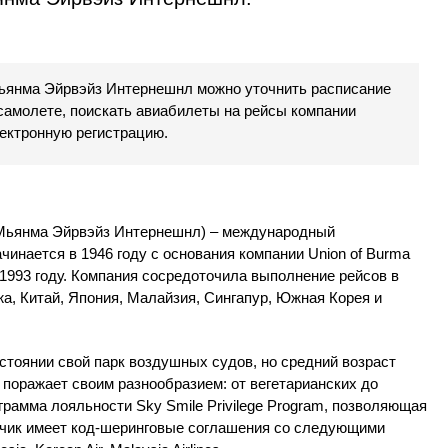
ьянма Эйрвэйз Интернешнл можно уточнить расписание
 самолете, поискать авиабилеты на рейсы компании
электронную регистрацию.
 (Мьянма Эйрвэйз Интернешнл) – международный
чинается в 1946 году с основания компании Union of Burma
1993 году. Компания сосредоточила выполнение рейсов в
а, Китай, Япония, Малайзия, Сингапур, Южная Корея и
стоянии свой парк воздушных судов, но средний возраст
 поражает своим разнообразием: от вегетарианских до
грамма лояльности Sky Smile Privilege Program, позволяющая
зчик имеет код-шеринговые соглашения со следующими