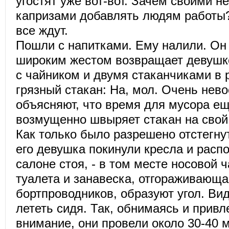
угостят уже вот-вот. Зачем своими 
капризами добавлять людям работы?
все ждут.
Пошли с напитками. Ему налили. Он 
широким жестом возвращает девушке
с чайником и двумя стаканчиками в р
грязный стакан: На, мол. Очень нев
объясняют, что время для мусора ещ
возмущенно швыряет стакан на свой 
Как только было разрешено отстегну
его девушка покинули кресла и расп
салоне стоя, - в том месте носовой ч
туалета и занавеска, отгораживающа
бортпроводников, образуют угол. Ви
лететь сидя. Так, обнимаясь и привл
внимание, они провели около 30-40 м