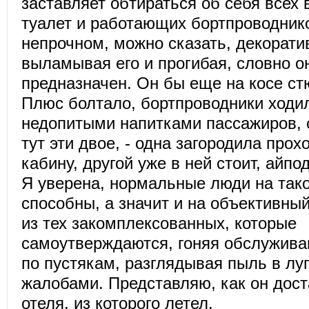
заставляет обтираться об себя всех
туалет и работающих бортпроводнико
непрочном, можно сказать, декорати
выламывая его и прогибая, словно он
предназначен. Он бы еще на косе ст
Плюс болтало, бортпроводники ходил
недопитыми напитками пассажиров, 
тут эти двое, - одна загородила прох
кабину, другой уже в ней стоит, айпо
Я уверена, нормальные люди на так
способны, а значит и на объективный
из тех закомплексованных, которые
самоутверждаются, гоняя обслужив
по пустякам, разглядывая пыль в луп
жалобами. Представляю, как он дост
отеля, из которого летел.