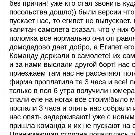
без причин! уже кто стал звонить ку
посольства дошло)) были версии чт
пускает нас, то египет не выпускает.
капитан самолета сказал, что у них
поломка все нормально они отправл
домодедово дает добро, а Египет его
Команду держали в самолете! их са
и за нами выслали другой борт! нас о
приезжаем там нас не расселяют пот
фирма проплатила те 3 часа и все! п
только в пол 6 утра получили номер
спали еле на ногах все стоим!было м
поспали 3 часа и опять нас собрали 
нас опять задерживают! уже с новы
пришла команда и их не пускают на 
Принимающая сторона появлялась то