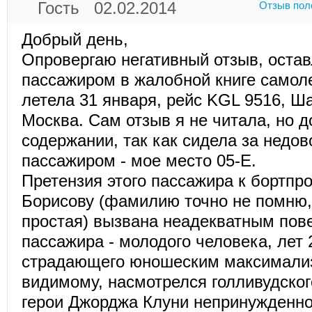
Гость 02.02.2014
Отзыв пол
Добрый день,
Опровергаю негативный отзыв, оста
пассажиром в жалобной книге самоле
летела 31 января, рейс KGL 9516, Ш
Москва. Сам отзыв я не читала, но д
содержании, так как сидела за недо
пассажиром - мое место 05-Е.
Претензия этого пассажира к бортпр
Борисову (фамилию точно не помню,
простая) вызвана неадекватным пов
пассажира - молодого человека, лет 
страдающего юношеским максимализ
видимому, насмотрелся голливудского
герои Джорджа Клуни непринужденно