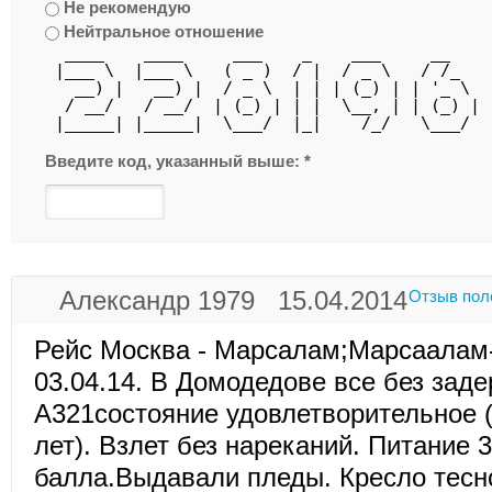
Не рекомендую
Нейтральное отношение
  ____    ____     ___    _    ___     __   
 |___ \  |___ \   ( _ )  / |  / _ \   / /_  
   __) |   __) |  / _ \  | | | (_) | | '_ \ 
  / __/   / __/  | (_) | | |  \__, | | (_) |
 |_____| |_____|  \___/  |_|    /_/   \___/ 
Введите код, указанный выше:
*
Александр 1979 15.04.2014
Отзыв пол
Рейс Москва - Марсалам;Марсаалам
03.04.14. В Домодедове все без зад
А321состояние удовлетворительное (
лет). Взлет без нареканий. Питание 3
балла.Выдавали пледы. Кресло тесно