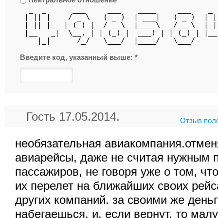
  _  _      ___     ___    ____     ___    _ 
 | || |    / _ \   ( _ )  | ___|   ( _ )  | |
 | || |_  | (_) |  / _ \  |___ \   / _ \  | |
 |__   _|  \__, | | (_) |  ___) | | (_) | |__
    |_|      /_/   \___/  |____/   \___/     
Введите код, указанный выше:
*
Гость 17.05.2014.
Отзыв пол
необязательная авиакомпания.отмен
авиарейсы, даже не считая нужным 
пассажиров, не говоря уже о том, чт
их перелет на ближайших своих рейс
других компаний. за своими же день
набегаешься, и, если вернут, то малу