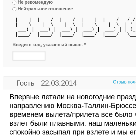
Не рекомендую
Нейтральное отношение
  ____    _____   _____   ____    _____    __
 | ___|  |___ /  |___ /  | ___|  |___ /   / /
 |___ \    |_ \    |_ \  |___ \    |_ \  | '_
  ___) |  ___) |  ___) |  ___) |  ___) | | (_
 |____/  |____/  |____/  |____/  |____/   \__
Введите код, указанный выше:
*
Гость 22.03.2014
Отзыв пол
Впервые летали на новогодние празд
направлению Москва-Таллин-Брюссел
временем вылета/прилета все было ч
взлет были плавными, наш маленьки
спокойно засыпал при взлете и мы е