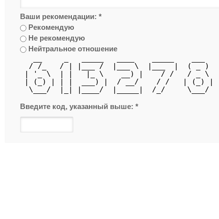
Ваши рекомендации:
*
Рекомендую
Не рекомендую
Нейтральное отношение
   __     _   _____   ____    _____    ___  
  / /_   / | |___ /  |___ \  |___  |  ( _ ) 
 | '_ \  | |   |_ \    __) |    / /   / _ \ 
 | (_) | | |  ___) |  / __/    / /   | (_) |
  \___/  |_| |____/  |_____|  /_/     \___/ 
Введите код, указанный выше:
*