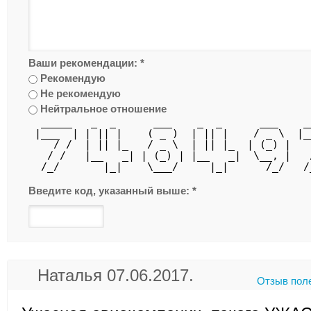
Ваши рекомендации:
*
Рекомендую
Не рекомендую
Нейтральное отношение
  _____   _  _      ___    _  _      ___    _
 |___  | | || |    ( _ )  | || |    / _ \  |_
    / /  | || |_   / _ \  | || |_  | (_) |   
   / /   |__   _| | (_) | |__   _|  \__, |   
  /_/       |_|    \___/     |_|      /_/   /
Введите код, указанный выше:
*
Наталья 07.06.2017.
Отзыв пол