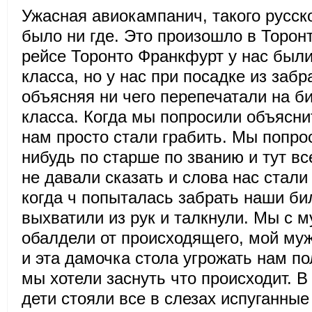
Ужасная авиокампанич, такого русск
было ни где. Это произошло в Торон
рейсе Торонто Франкфурт у нас был
класса, но у нас при посадке из забр
объясняя ни чего перепечатали на б
класса. Когда мы попросили объясни
нам просто стали грабить. Мы попро
нибудь по старше по званию и тут в
не давали сказать и слова нас стали
когда ч попыталась забрать наши би
выхватили из рук и талкнули. Мы с 
обалдели от происходящего, мой му
и эта дамочка стола угрожать нам по
мы хотели заснуть что происходит. В
дети стояли все в слезах испуганны