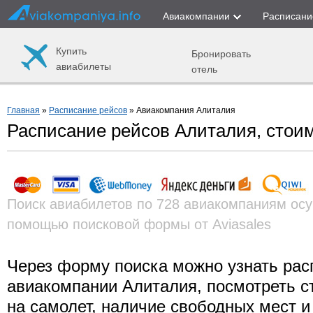
Авиакомпании
Расписани
Купить
Бронировать
авиабилеты
отель
Главная
»
Расписание рейсов
» Авиакомпания Алиталия
Расписание рейсов Алиталия, стои
Поиск авиабилетов по 728 авиакомпаниям осу
помощью поисковой формы от Aviasales
Через форму поиска можно узнать рас
авиакомпании Алиталия, посмотреть с
на самолет, наличие свободных мест и