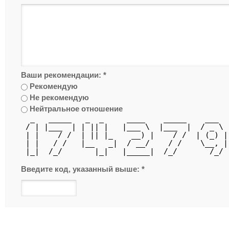
Ваши рекомендации:
*
Рекомендую
Не рекомендую
Нейтральное отношение
  _   _____   _  _     ____    _____    ___  
 / | |___  | | || |   |___ \  |___  |  / _ \ 
 | |    / /  | || |_    __) |    / /  | (_) |
 | |   / /   |__   _|  / __/    / /    \__, |
 |_|  /_/       |_|   |_____|  /_/       /_/ 
Введите код, указанный выше:
*