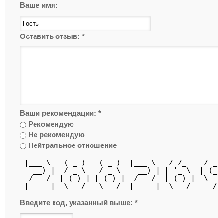
Ваше имя:
Оставить отзыв:
*
Ваши рекомендации:
*
Рекомендую
Не рекомендую
Нейтральное отношение
  ____     ___     ___    ____     __      __
 |___ \   ( _ )   ( _ )  |___ \   / /_    / _
   __) |  / _ \   / _ \    __) | | '_ \  | (_
  / __/  | (_) | | (_) |  / __/  | (_) |  \__
 |_____|  \___/   \___/  |_____|  \___/     /
Введите код, указанный выше:
*