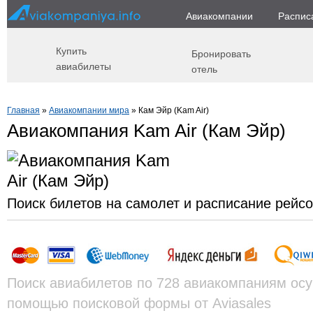
Авиакомпании
Распис
Купить
Бронировать
авиабилеты
отель
Главная
»
Авиакомпании мира
» Кам Эйр (Kam Air)
Авиакомпания Kam Air (Кам Эйр)
Поиск билетов на самолет и расписание рейс
Поиск авиабилетов по 728 авиакомпаниям осу
помощью поисковой формы от Aviasales