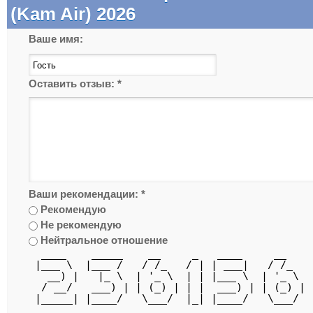
(Kam Air) 2026
Ваше имя:
Оставить отзыв:
*
Ваши рекомендации:
*
Рекомендую
Не рекомендую
Нейтральное отношение
  ____    _____    __     _   ____     __   
 |___ \  |___ /   / /_   / | | ___|   / /_  
   __) |   |_ \  | '_ \  | | |___ \  | '_ \ 
  / __/   ___) | | (_) | | |  ___) | | (_) |
 |_____| |____/   \___/  |_| |____/   \___/ 