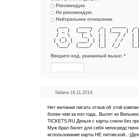
Рекомендую
Не рекомендую
Нейтральное отношение
   ___    _____   _   _____   _
  ( _ )  |___ /  / | |___  | / 
  / _ \    |_ \  | |    / /  | 
 | (_) |  ___) | | |   / /   | 
  \___/  |____/  |_|  /_/    |_
Введите код, указанный выше:
*
Tatiana 16.11.2014.
Нет желания писать отзыв об этой компан
более чем за пол года.. Вылет из Вильнюс
TICKETS.RU Деньги с карты сняли без пр
Муж брал билет для себя непосредственн
использование карты НЕ литовской.. :)Ден