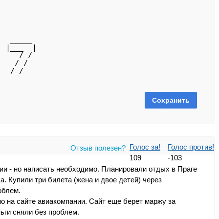
   _____ 
| |___  |
|    / / 
|   / /  
|  /_/   
Голос за!
Голос против!
Отзыв полезен?
109
-103
ии - но написать необходимо. Планировали отдых в Праге
а. Купили три билета (жена и двое детей) через
облем.
о на сайте авиакомпании. Сайт еще берет маржу за
ьги сняли без проблем.