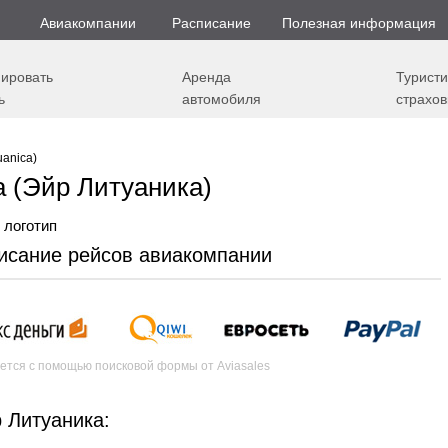
Авиакомпании
Расписание
Полезная информация
ировать
Аренда
Туристи
ь
автомобиля
страхов
uanica)
a (Эйр Литуаника)
писание рейсов авиакомпании
ется с помощью поисковой формы от Aviasales
 Литуаника: