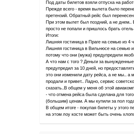
Под даты билетов взяли отпуска на работ
Прежде всего - время вылета было перене
претензий. Обратный рейс был перенесен к
При этом вылет был поздний, а не днем..
просто не попали и пришлось брать отель
Итоги:
Лишняя гостиница в Праге на семью из 4 
Лишняя гостиница в Вильнюсе на семью из
потому что они (мужа) предупредили якобы
А что нам с того ? Деньги за вынужденны
предупредил за 10 дней, но предоставлят
это они изменили дату рейса, а не мы.. а 
продали и привет.. Ладно, сервис советског
сказать..В общем у меня об этой авиако
- что отмена рейса была сделана для то
(большим) ценам. А мы купили за пол год
В общем итоге - покупая билеты у этого п
на этом лоу косте может быть очень хлоп