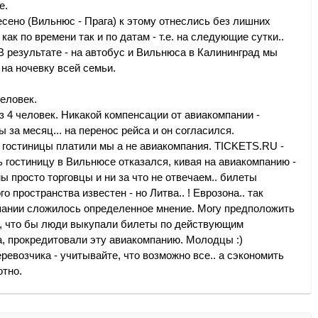
е.
сено (Вильнюс - Прага) к этому отнеслись без лишних
ак по времени так и по датам - т.е. на следующие сутки..
 В результате - на автобус и Вильнюса в Калининград мы
 на ночевку всей семьи.
человек.
 4 человек. Никакой компенсации от авиакомпании -
 за месяц... на перенос рейса и он согласился.
е гостиницы платили мы а не авиакомпания. TICKETS.RU -
ь гостиницу в Вильнюсе отказался, кивая на авиакомпанию -
мы просто торговцы и ни за что не отвечаем.. билеты
о пространства известен - но Литва.. ! Еврозона.. так
мпании сложилось определенное мнение. Могу предположить
го, что бы люди выкупали билеты по действующим
а, прокредитовали эту авиакомпанию. Молодцы :)
еревозчика - учитывайте, что возможно все.. а сэкономить
отно.